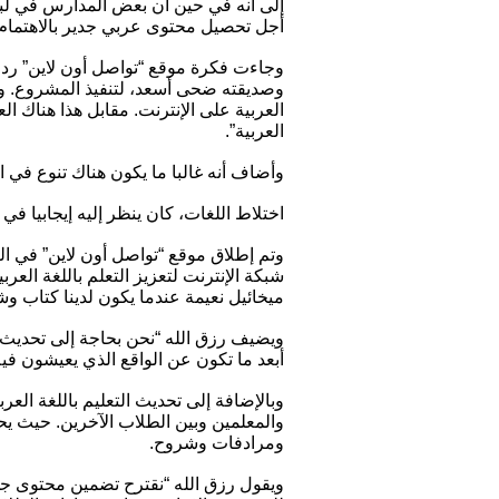
إلى أنه في حين أن بعض المدارس في لبنان
أجل تحصيل محتوى عربي جدير بالاهتمام 
وجاءت فكرة موقع “تواصل أون لاين” ردا 
وصديقته ضحى أسعد، لتنفيذ المشروع. وي
العربية على الإنترنت. مقابل هذا هناك ا
العربية”.
وأضاف أنه غالبا ما يكون هناك تنوع في الأ
اختلاط اللغات، كان ينظر إليه إيجابيا في 
شبكة الإنترنت لتعزيز التعلم باللغة الع
ميخائيل نعيمة عندما يكون لدينا كتاب و
ويضيف رزق الله “نحن بحاجة إلى تحديث ال
أبعد ما تكون عن الواقع الذي يعيشون فيه
وبالإضافة إلى تحديث التعليم باللغة العر
والمعلمين وبين الطلاب الآخرين. حيث يح
ومرادفات وشروح.
ويقول رزق الله “نقترح تضمين محتوى جديد ي