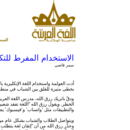
السبت 8 أغسطس 2026 ميلادي - 23 صفر 1448 هجري
الاستخدام المفرط للتكن
سمر قاضي
أدت العولمة واستخدام اللغة الإنكليزية با
بخطى مثيرة للقلق بين الشباب في منطقته
ودقّ باتريك رزق الله، مدرس اللغة العرب
الخطر. ويقول رزق الله “اللغة تفقد شعبيت
والتطبيقات مثل ‘واتساب’ و’فيسبوك’ يض
ويتواصل الطلاب والشباب بشكل عام من خلال
وحذّر رزق الله من أن “إتقان لغة يتطلب 