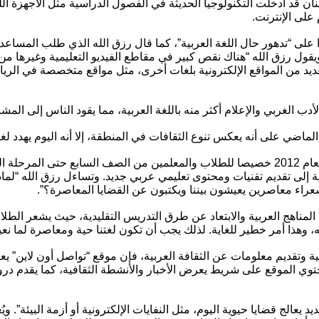
 قد أدخلت التكنولوجيا الحديثة في الفصول الدراسية مثل الأجهزة اللوح
على الإنترنت.
على “تدهور حال اللغة العربية”، كما قال رزق الله الذي طلب المساعد
قول رزق الله “هناك نقص كبير في مقاطع الفيديو التعليمية وغيرها من
لعديد من المواقع الإلكترونية بلغات أخرى، مثل مواقع متخصصة في الري
دب الغربي والإعلام أكثر منه باللغة العربية، مما يقود الناس إلى المشاهد
الماضي على أنه يعكس تنوع الثقافات في المنطقة، إلا أنه اليوم يهدد لغته
وتم إطلاق موقع “تواصل أون لاين” في العام 2012 خصيصا للطلاب والمعلمين من الصف السا
ربية إلى تقديم تقنيات ومحتوى تعليمي عربي جديد. وتساءل رزق الله “لم
شعراء معاصرين يعيشون بيننا ويكتبون عن القضايا المعاصرة؟”.
مناهج العربية والابتعاد عن طرق التدريس التقليدية، حيث يشعر الطلاب 
، وهذا أمر خطير للغاية. لذلك يجب أن تكون لغتنا حية ومعاصرة لما نعي
بية وتقديم معلومات عن الثقافة العربية، فإن موقع “تواصل أون لاين” يع
توي الموقع على شريط يعرض الأخبار والأنشطة الثقافية، كما يقدم درو
عالج قضايا حيوية اليوم، مثل النفايات الإلكترونية أو أزمة البيئة”. ويُ