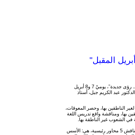
أبريل المقبل
أعلنت جامعة طنطا ، اليوم الإثنين، عن إقامة مؤتمرها العلمي الدولي الأول عن " اللغة العربية لغير الناطقين بها.. رؤى جديدة"، يوميْ 7 و8 أبريل
دكتور عبد الكريم جبل، أستاذ
 لغير الناطقين بها، وحصر المعوقات،
قين بها، ومناقشة واقع تدريس اللغة
ة في الشعوب غير الناطقة بها.
وأشار الدكتور صبحي الفقي، أستاذ اللغويات بآداب طنطا، مقرر المؤتمر، أن جلسات المؤتمر على مدى يوميْن، تناقش 5 محاور رئيسية، هي: الأسس