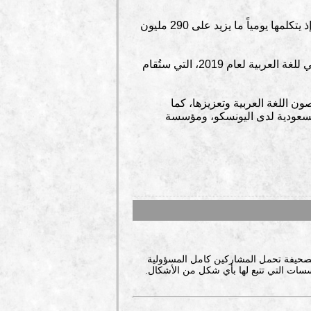
تُعدّ اللغة العربية ركناً من أركان التنوع الثقافي للبشرية. وهي إحدى اللغات الأكثر انتشاراً واستخداماً في العالم، إذ يتكلمها يومياً ما يزيد على 290 مليون
وأعلنت منظمة (اليونسكو) الأممية أن “اللغة العربية والذكاء الاصطناعي” سيكون موضوع احتفالات اليوم العالمي للغة العربية لعام 2019، التي ستُقام
 اللغة العربية وتعزيزها، كما
 السعودية لدى اليونسكو، ومؤسسة
صحيفة تحمل المشاركين كامل المسؤولية
سات التي تتبع لها بأي شكل من الأشكال.