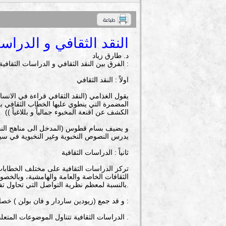
النقد الثقافي و الدراسا
د. طارق زياد
الفرق بين النقد الثقافي و الدراسات الثقافية :
اولاً : النقد الثقافي
المضمرة التي ينطوي عليها الخطاب الثقافي بك
الكشف عن اقنعة المخبوء جمالياً و بللاغياً ))
يدرس النصوص النخبوية وغير النخبوية في سياقات
ثانياً : الدراسات الثقافية
تركز الدراسات الثقافية على مختلف الخطابات 
الثقافات الخاصة والعامة والهامشية، وبالخصوص
بالنسبة لمعظم نظرية التواصل التي تحاول تفسير القوى الثقافية الموجودة وراء النظام العالمي الجديد، وبالعولمة.
و قد جمع (زيودين ساردار و فان بولن ) خصائص الدراسات الثقافية (اقدم لك الدراسات الثقافية13) بأربعة محاور :
1: الدراسات الثقافية تتناول الموضوعات المتعلقة بالممارسات الثقافية و علاقتها بالسلطة و تهدف الى اختيار مدى تأثير تلك العلاقات على شكل الممارسات الثقافية .