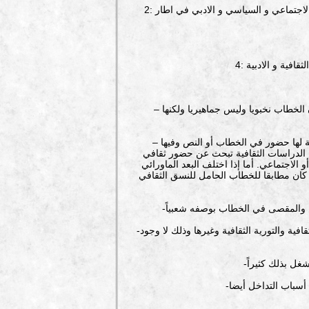
2: الدراسات الثقافية ليست مجرد دراسة للثقافة فالهدف منها هو فهم الثقافة بجميع اشكالها المركبة و المعقدة و تحليل السياق الاجتماعي و السياسي و الادبي في اطار
– الخطاب في النقد الثقافي يكون جماهيريا ومقبولا ومستهلكا على الأغلب بينما الدراسات الثقافية لا تميز هذا عن ذاك فقد يكون الخطاب نخبويا وليس جماهيريا ولكنها
– النقد الثقافي يتعامل مع نسق مضمر ما ورائي لا يظهر على سطح النص أو الخطاب بينما تهتم الدراسات الثقافية بظواهر ثقافية لها حضور في الخطاب أو النص وفيها
ن الدراسات الثقافية تبحث عن حضور ثقافي
الاجتماعي. أما إذا اختلف البعد الماورائي
ا كان مطابقا للخطاب الحامل للنسق الثقافي
-هناك أدوات شبه إجرائية في النقد الثقافي وهو يبحث عن النسق المضمر والعيوب النسقية لخصها عبد الله الغذامي بالجملة الثقافية والتورية الثقافية وغيرها وذلك لا وجود
أسباب التداخل أيضا