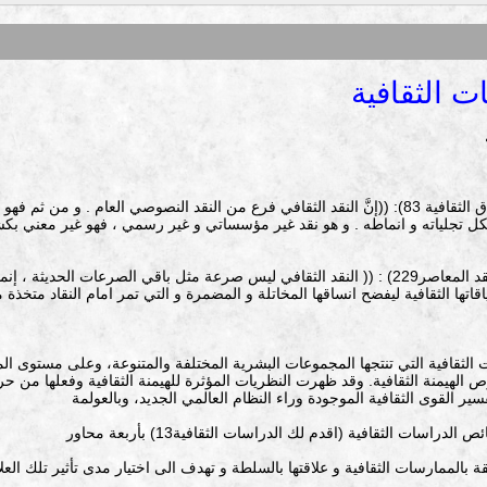
ت الثقافية
يقول الغذامي (النقد الثقافي قراءة في الانساق الثقافية 83): ((إنَّ النقد الثقافي فرع من النقد النصوصي 
ل تجلياته و انماطه . و هو نقد غير مؤسساتي و غير رسمي ، فهو غير معني بكشف ا
و يضيف بسام قطوس (المدخل الى مناهج النقد المعاصر229) : (( النقد الثقافي ليس صرعة مثل باقي ا
ها الثقافية ليفضح انساقها المخاتلة و المضمرة و التي تمر امام النقاد متخذة من 
الثقافية التي تنتجها المجموعات البشرية المختلفة والمتنوعة، وعلى مستوى الم
 الهيمنة الثقافية. وقد ظهرت النظريات المؤثرة للهيمنة الثقافية وفعلها من حر