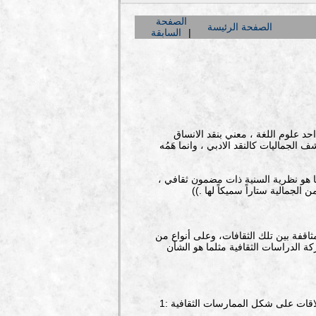
الصفحة
الصفحة الرئيسة
السابقة
العام . و من ثم فهو احد علوم اللغة ، معني بنقد الانساق
لجماليات كالنقد الادبي ، وانما هَمُه
لصرعات الحديثة ، إنما هو نظرية السنية ذات مضمون ثقافي ،
الجمالية ستاراً سميكاً لها .))
ثاقفة بين تلك الثقافات، وعلى أنواع من
كة الدراسات الثقافية مثلما هو الشأن