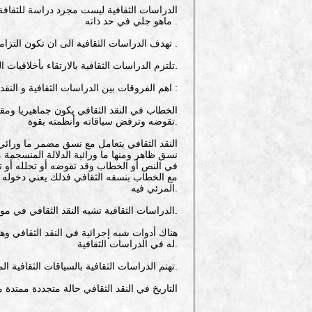
ماهو جلي في حد ذاته .
3: تهدف الدراسات الثقافية الى ان تكون التزاماً فكرياً و براكماتياً في آن واحد .
4: تلتزم الدراسات الثقافية بالارتقاء بأخلاقيات المجتمع الحديث و اعادة هيكلة البناء الاجتماعي و فهم اشكال الهيمنة السياسية و الثقافية و الادبية.
اهم الفروقات بين الدراسات الثقافية و النقد الثقافي ( دليل مصطلحات الدراسات الثقافية و النقد الثقافي 194) :
تقوضه وترفض سياقاته وأنظمته بقوة.
نسق ظاهر ومنها ما ورائية الدلالة المنسجمة
في النص أو الخطاب وقد تقوضه أو تحلله أو تصن
مع الخطاب بنسقه الثقافي فذلك يعني دخوله في
المرئي فيه.
-الدراسات الثقافية تشبه النقد الثقافي في مواجهة الخطابات المؤسساتية وتفكيكها ولا تستجيب لها بل تهتم بالمهمل والمهمش والمقصى في الخطاب بوصفه شعبياً.
له في الدراسات الثقافية.
-تهتم الدراسات الثقافية بالسياقات الثقافية المنتجة وأبعادها المعرفية والفلسفية والاجتماعية والتاريخية بينما النقد الثقافي لا ينشغل بذلك كثيراً.
-التاريخ في النقد الثقافي حالة متجددة ممتد