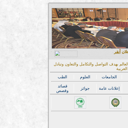
علان
أنقر
عالم بهدف التواصل والتكامل والتعاون وتبادل
لعربية
الجامعات
العلوم
الطب
قصائد
إعلانات عامة
جوائز
وقصص
المؤتمر الدولي الحا