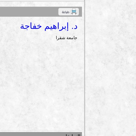
د. إبراهيم خفاجة
جامعة شقرا