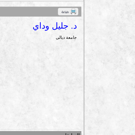
د. جليل وداي
جامعة ديالى